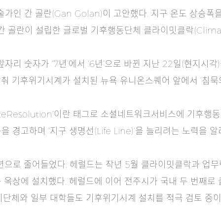
 간 골란(Gan Golan)이 고안했다. 지구 온도 상승폭을
 골란이 설립한 글로벌 기후행동단체 클라이밋클락(Climate
숫자가 ‘7년’에서 ‘6년’으로 바뀐 지난 22일(현지시각)을 
날에 맞춰 기후위기시계가 설치된 뉴욕 유니온스퀘어 앞에서 ‘침묵
ateResolution’이란 태그로 소셜네트워크서비스에 기후
 경고하며 ‘지구 생명선(Life Line)’을 늘리려는 노력을
으로 줄어들었다. 헤럴드는 작년 5월 클라이밋클락과 업무
 옥상에 설치했다. 헤럴드에 이어 전주시가 국내 두 번째
치단체와 일부 대학들도 기후위기시계 설치를 적극 검토 중이