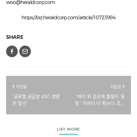
woo@heraldcorp.com
https://biz.heraldcorp.com/article/10723994
SHARE
이전글
다음글
“글로벌 공급망 ESG 경영
“바다 위 검은색 물질이 ‘둥
은 필수”
둥’” 이러다 다 죽는다…조용
한 학살, 대체 뭐길래? [지
구, 뭐래?]
LIST MORE