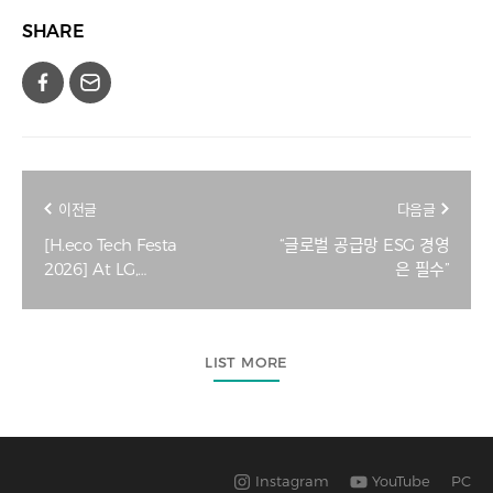
SHARE
이전글
다음글
[H.eco Tech Festa
“글로벌 공급망 ESG 경영
2026] At LG,
은 필수”
sustainability is
measured in numbers
— and returns
LIST MORE
Instagram
YouTube
PC