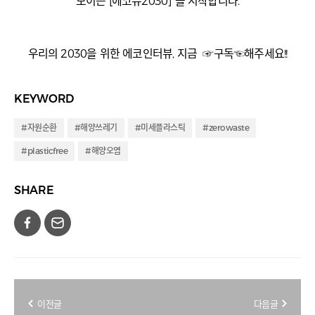
모이는 [에코뷰2030] 을 시작합니다.
우리의 2030을 위한 에코인터뷰, 지금 ☞구독☜해주세요!!
KEYWORD
#자원순환
#해양쓰레기
#미세플라스틱
#zerowaste
#plasticfree
#해양오염
SHARE
이전글
다음글