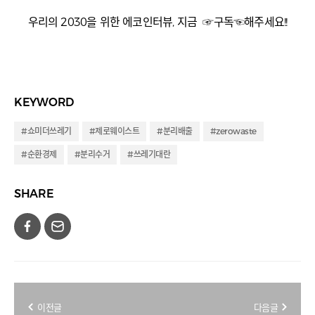
우리의 2030을 위한 에코인터뷰, 지금 ☞구독☜해주세요!!
KEYWORD
#쇼미더쓰레기
#제로웨이스트
#분리배출
#zerowaste
#순환경제
#분리수거
#쓰레기대란
SHARE
이전글
다음글