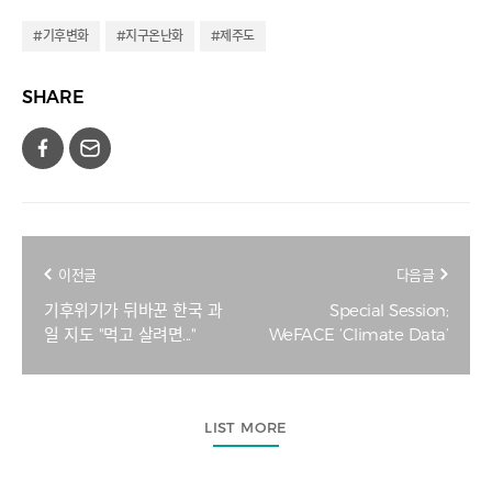
#기후변화
#지구온난화
#제주도
SHARE
이전글
다음글
기후위기가 뒤바꾼 한국 과
Special Session;
일 지도 "먹고 살려면..."
WeFACE ‘Climate Data’
LIST MORE