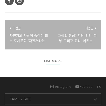
이전글
다음글
자전거와 사람이 중심이 되
채식의 장점? 환경, 건강, 피
는 도시문화. '자전거타는
부, 그리고 윤리.. 이유는 너
국회의원 모임' 으로 시작! |
무 많아 | 밀레니얼 작가 이
국회의원 이용빈
슬아
LIST MORE
Instagram
YouTube
PC