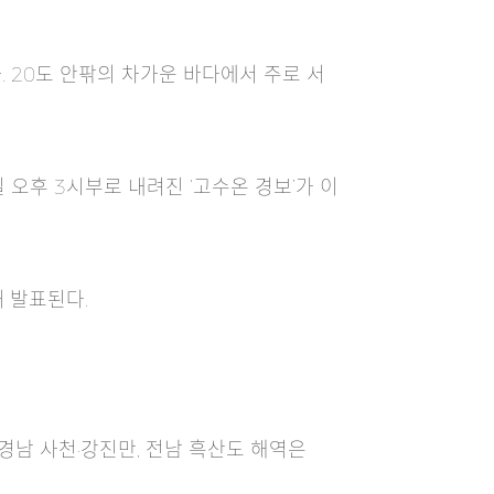
 20도 안팎의 차가운 바다에서 주로 서
 오후 3시부로 내려진 ‘고수온 경보’가 이
때 발표된다.
경남 사천·강진만, 전남 흑산도 해역은