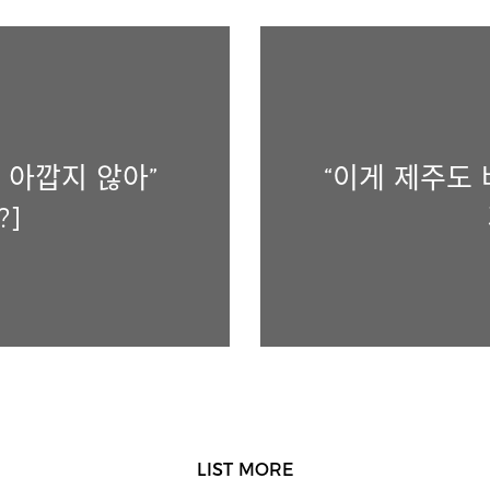
 아깝지 않아”
“이게 제주도
?]
LIST MORE