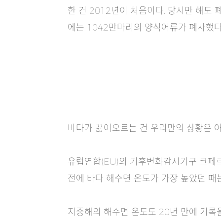
한 건 2012년이 처음이다. 당시만 해도
에는 1042만마리의 양식어류가 폐사했다.
바다가 끓어오르는 건 우리만의 상황은 아니
유럽연합(EU)의 기후변화감시기구 코페르니
전에 바다 해수면 온도가 가장 높았던 때는 2
지중해의 해수면 온도도 20년 만에 기록