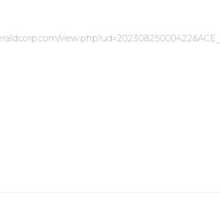
z.heraldcorp.com/view.php?ud=20230825000422&AC