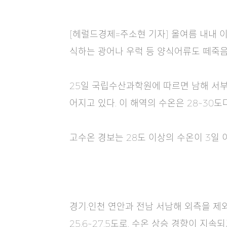
[헤럴드경제=주소현 기자] 올여름 내내 이
식하는 광어나 우럭 등 양식어류도 떼죽음
25일 국립수산과학원에 따르면 남해 서부,
어지고 있다. 이 해역의 수온은 28~30도다
고수온 경보는 28도 이상의 수온이 3일 이
경기·인천 연안과 전남 서남해 외측을 제외
25.6~27.5도로, 수온 상승 경향이 지속되