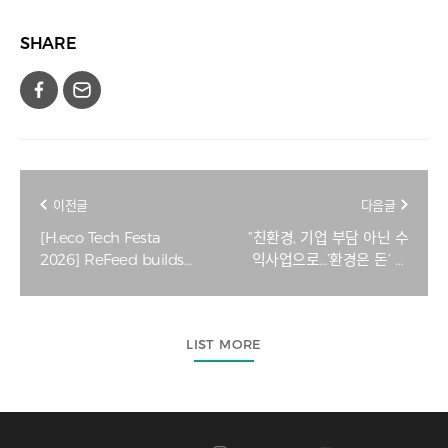
SHARE
이전글
다음글
[H.eco Tech Festa
“친환경, 기업 부담 아닌 수
2026] ReFeed builds
익사업으로…‘환경은 돈’ 인
jet fuel supply chain
식 확산” [H.에코테크페스
from 'liquid gold' waste
타]
oil
LIST MORE