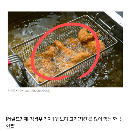
[헤럴드경제=김광우 기자] ‘밥보다 고기(치킨)를 많이 먹는 한국
인들’