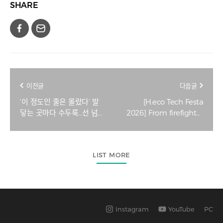
SHARE
이전글
다음글
‘이 정도인 줄은 몰랐다’ 발
[H.eco Tech Festa
닿는 곳마다 수두룩…선 넘
2026] From firefighter
은 민폐 쓰레기 [지구, 뭐
coats to airline safety:
래?]
119REO's circular bet
LIST MORE
Instagram
YouTube
PC