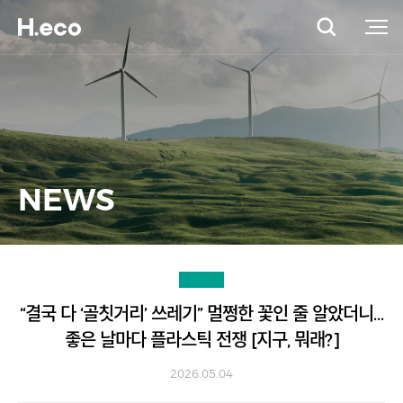
NEWS
“결국 다 ‘골칫거리’ 쓰레기” 멀쩡한 꽃인 줄 알았더니…
좋은 날마다 플라스틱 전쟁 [지구, 뭐래?]
2026.05.04