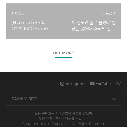
이전글
다음글
[H.eco Tech Festa
‘이 정도인 줄은 몰랐다’ 발
2026] KARI extracts
닿는 곳마다 수두룩…선 넘
value from battery
은 민폐 쓰레기 [지구, 뭐
wastewater
래?]
LIST MORE
Instagram
YouTube
PC
모든 콘텐츠는 저작권법의 보호를 받으며,
무단 전재ㆍ복사ㆍ배포를 금합니다.
Copyright Herald Corporation. All Rights Reserved.