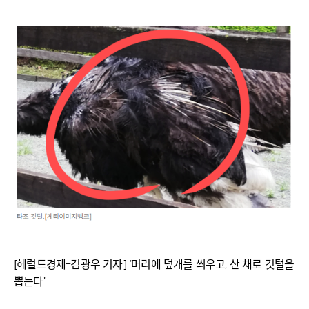
[헤럴드경제=김광우 기자] ‘머리에 덮개를 씌우고, 산 채로 깃털을
뽑는다’