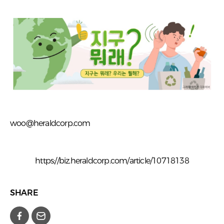
woo@heraldcorp.com
https://biz.heraldcorp.com/article/10718138
SHARE