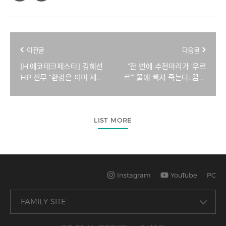
이전글
다음글
[H.에코테크페스타] 김혜선
“한 번에 수천마리가 ‘우르
HP 전무 “환경은 이미 새
르’” 물에 빠져 죽는다…끔찍
로운 시장 기회…외면하는
한 집단 폐사, 무슨 일이
게 더 위험”
[지구, 뭐래?]
LIST MORE
Instagram
YouTube
PC