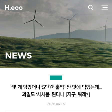
NEWS
“몇 개 담았더니 ‘5만원’ 훌쩍” 싼 맛에 먹었는데…
과일도 ‘사치품’ 된다니 [지구, 뭐래?]
2026.04.15