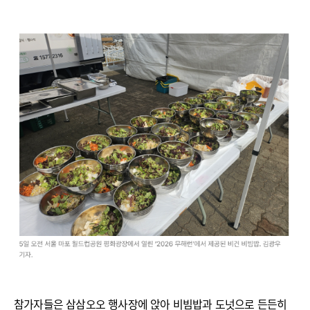
참가자들은 삼삼오오 행사장에 앉아 비빔밥과 도넛으로 든든히