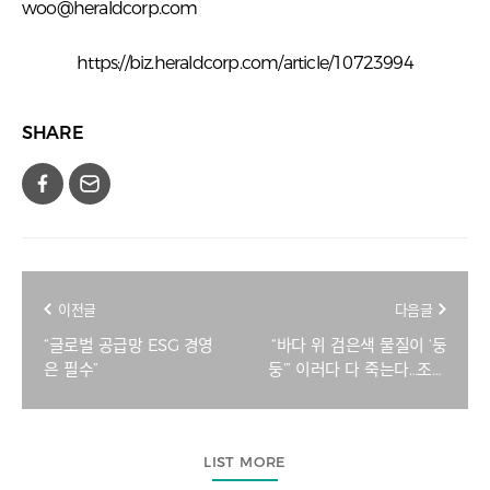
woo@heraldcorp.com
https://biz.heraldcorp.com/article/10723994
SHARE
이전글
다음글
“글로벌 공급망 ESG 경영
“바다 위 검은색 물질이 ‘둥
은 필수”
둥’” 이러다 다 죽는다…조용
한 학살, 대체 뭐길래? [지
구, 뭐래?]
LIST MORE