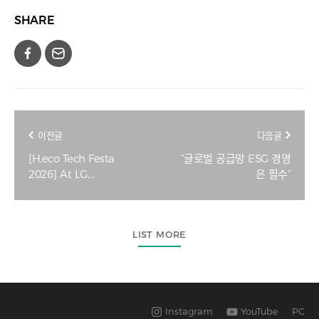
SHARE
이전글
다음글
[H.eco Tech Festa
“글로벌 공급망 ESG 경영
2026] At LG,
은 필수”
sustainability is
measured in numbers
— and returns
LIST MORE
Instagram
YouTube
PC