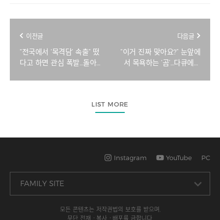
이전글
다음글
“전국에서 ‘목격담’ 속출” 떴
“이거 진짜 맞아요?” 눈앞에
다고 하면 관심 폭발…돌아
서 목욕하는 ‘곰’…다큐에서
온 ‘인기스타’, 유독 반가운
만 본 풍경, 아이들 열광한
이유 [지구, 뭐래?]
사연 [지구, 뭐래?]
LIST MORE
Instagram
YouTube
PC
모든 콘텐츠는 저작권법의 보호를 받으며,
무단 전재ㆍ복사ㆍ배포를 금합니다.