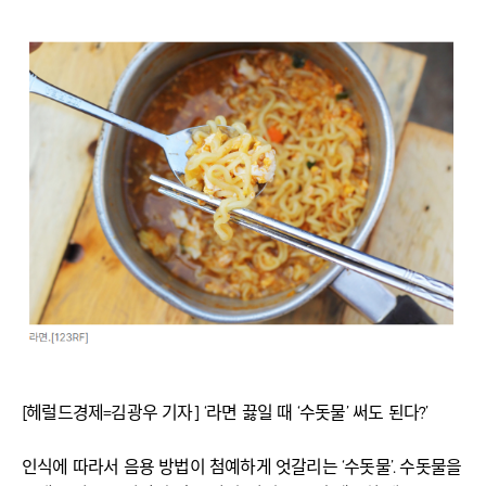
[헤럴드경제=김광우 기자] ‘라면 끓일 때 ‘수돗물’ 써도 된다?’
인식에 따라서 음용 방법이 첨예하게 엇갈리는 ‘수돗물’. 수돗물을