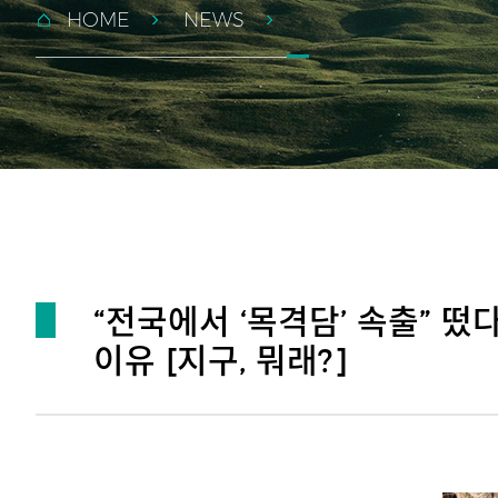
HOME
NEWS
“전국에서 ‘목격담’ 속출” 떴
이유 [지구, 뭐래?]