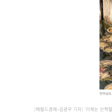
[헤럴드경제=김광우 기자] “이제는 산책할