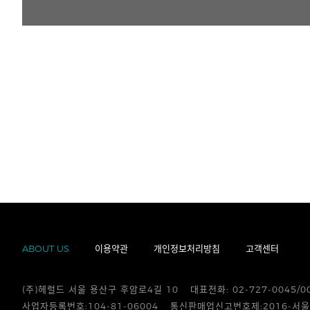
ABOUT US
이용약관
개인정보처리방침
고객센터
(주)헤럴드 서울 용산구 후암로4길 10
대표전화: 02-727-0045/0
사업자등록번호:104-81-06004
통신판매업신고번호제:2016-서울