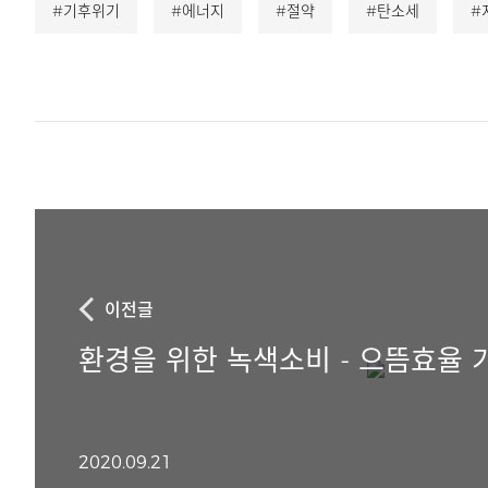
#기후위기
#에너지
#절약
#탄소세
#
이전글
환경을 위한 녹색소비 - 으뜸효율
2020.09.21