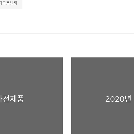
지구온난화
 가전제품
2020