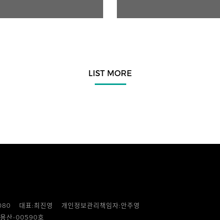
LIST MORE
080
대표:최진영
개인정보관리책임자:안주영
용산-00590호