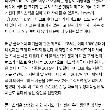
마이크로비드로 인해 식수가 오염되는 상황도 예상해볼 수 있다.
바다에 버려진 크기가 큰 플라스틱은 햇빛과 파도에 의해 잘게 쪼
개진다. 플라스틱은 얼마나 더 작아질 수 있을까? 1mm의
1/1000인 1μm(마이크로미터) 크기의 마이크로비드도 발견된
바 있다. 작아지고 눈에 보이지 않는다고 분해되거나 사라지는 것
이 아니다. 작고 보이지 않기 때문에 더 위험해질 뿐이다.
해양 플라스틱 폐기물에 관한 최초의 보고서는 이미 1960년대에
나왔지만 크게 대두되지 않았다. 하지만 마이크로비드에 대처하
는 자세는 사뭇 다르다. 미세 플라스틱의 문제에 대한 국제 컨퍼
런스가 최초로 열린 때는 2008년으로 비교적 최근이지만 위기감
은 높다. 미국의 각 주는 2015년에 잇달아 마이크로비드 사용금
지를 선언했고, 지난해 말 오바마 대통령은 2017년부터 세안제
품에 마이크로비드 사용을 전면 금지하는 수질오염 방지법에 서
명했다. 유니레버, 로레알, 존슨앤존슨 등 다국적 위생제품생산 업
체들도 앞다퉈 생산 중단을 선언했다.
플라스틱은 탄생한 지 한 세기도 되기 전에 우리 생활을 잠식했