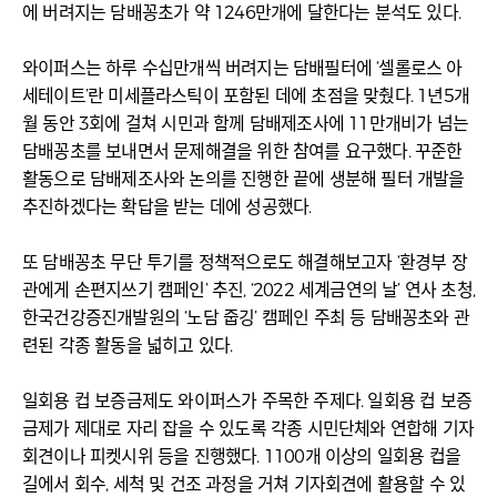
에 버려지는 담배꽁초가 약 1246만개에 달한다는 분석도 있다.
와이퍼스는 하루 수십만개씩 버려지는 담배필터에 ‘셀롤로스 아
세테이트’란 미세플라스틱이 포함된 데에 초점을 맞췄다. 1년5개
월 동안 3회에 걸쳐 시민과 함께 담배제조사에 11만개비가 넘는
담배꽁초를 보내면서 문제해결을 위한 참여를 요구했다. 꾸준한
활동으로 담배제조사와 논의를 진행한 끝에 생분해 필터 개발을
추진하겠다는 확답을 받는 데에 성공했다.
또 담배꽁초 무단 투기를 정책적으로도 해결해보고자 ‘환경부 장
관에게 손편지쓰기 캠페인’ 추진, ‘2022 세계금연의 날’ 연사 초청,
한국건강증진개발원의 ‘노담 줍깅’ 캠페인 주최 등 담배꽁초와 관
련된 각종 활동을 넓히고 있다.
일회용 컵 보증금제도 와이퍼스가 주목한 주제다. 일회용 컵 보증
금제가 제대로 자리 잡을 수 있도록 각종 시민단체와 연합해 기자
회견이나 피켓시위 등을 진행했다. 1100개 이상의 일회용 컵을
길에서 회수, 세척 및 건조 과정을 거쳐 기자회견에 활용할 수 있