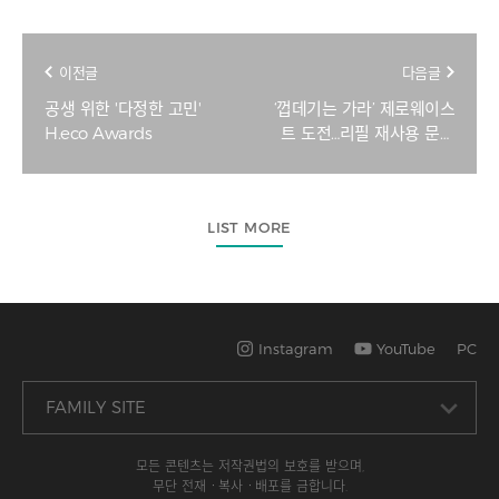
이전글
다음글
공생 위한 '다정한 고민'
‘껍데기는 가라’ 제로웨이스
H.eco Awards
트 도전…리필 재사용 문화
만들기 앞장 [H.eco
Awards 2022]
LIST MORE
Instagram
YouTube
PC
모든 콘텐츠는 저작권법의 보호를 받으며,
무단 전재ㆍ복사ㆍ배포를 금합니다.