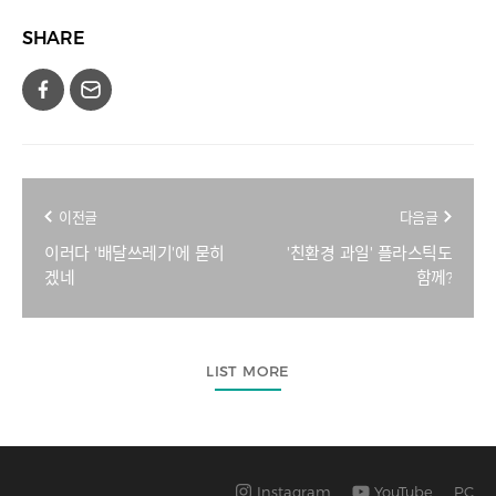
SHARE
이전글
다음글
이러다 '배달쓰레기'에 묻히
'친환경 과일' 플라스틱도
겠네
함께?
LIST MORE
Instagram
YouTube
PC