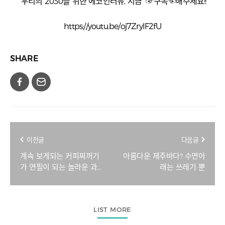
우리의 2030을 위한 에코인터뷰, 지금 ☞구독☜해주세요!!
https://youtu.be/oj7ZryIF2fU
SHARE
이전글
다음글
계속 보게되는 커피찌꺼기
아름다운 제주바다? 수면아
가 연필이 되는 놀라운 과
래는 쓰레기 뿐
정
LIST MORE