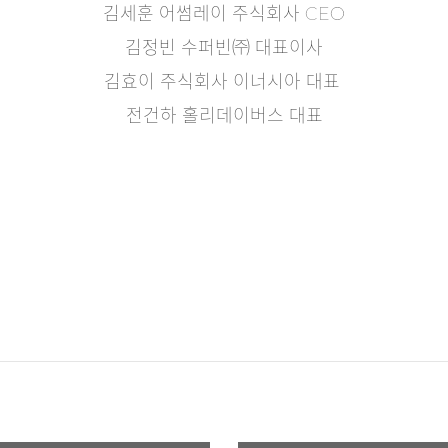
김세훈 어썸레이 주식회사 CEO
김정빈 수퍼빈㈜ 대표이사
김효이 주식회사 이너시아 대표
전건하 홀리데이버스 대표