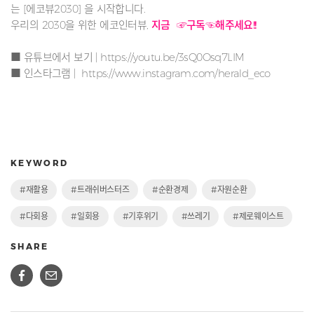
는 [에코뷰2030] 을 시작합니다.
우리의 2030을 위한 에코인터뷰,
지금 ☞구독☜해주세요!!
■ 유튜브에서 보기 |
https://youtu.be/3sQ0Osq7LIM
■ 인스타그램 |
https://www.instagram.com/herald_eco
KEYWORD
#재활용
#트래쉬버스터즈
#순환경제
#자원순환
#다회용
#일회용
#기후위기
#쓰레기
#제로웨이스트
SHARE