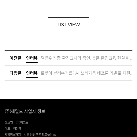
LIST VIEW
이전글
인터뷰
'멸종위기종' 환경교사의 증언, 웃픈 환경교육 현실을 공개합니다!
다음글
인터뷰
로봇이 분리수거를? AI 쓰레기통 네프론 개발로 자원순환 가속화 l 김정빈 수퍼빈 대표
(주)헤럴드 사업자 정보
상호명
(주)헤럴드
대표
최진영
사업장소재지
서울 용산구 후암로4길 10