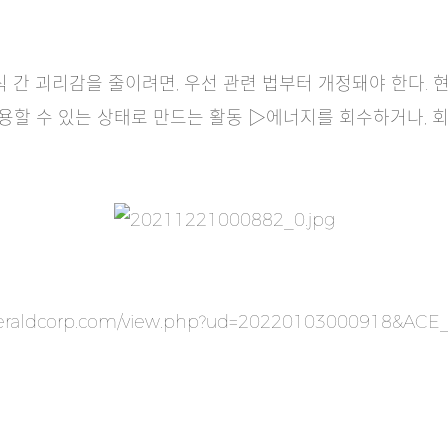
식 간 괴리감을 줄이려면, 우선 관련 법부터 개정돼야 한다. 
용할 수 있는 상태로 만드는 활동 ▷에너지를 회수하거나, 회
.
z.heraldcorp.com/view.php?ud=20220103000918&AC