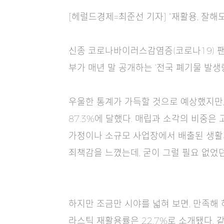
[헤럴드경제=최준선 기자] “재활용, 잘해도
신종 코로나바이러스감염증(코로나19) 팬
부가 매년 말 공개하는 ‘전국 폐기물 발생량
우울한 통계가 가득할 것으로 예상했지만,
87.3%에 달했다. 매립과 소각의 비중은
가정이나 소규모 사업장에서 배출된 생활계
죄책감을 느꼈는데, 굳이 그럴 필요 없었던
하지만 조금만 시야를 넓혀 보면, 만족해
라스틱 재활용률은 22.7%로 소개됐다. 