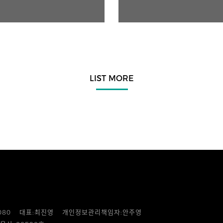
LIST MORE
080
대표:최진영
개인정보관리책임자:안주영