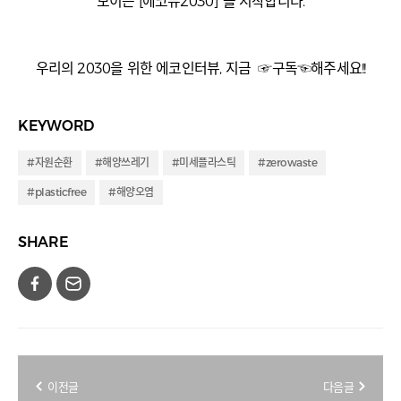
모이는 [에코뷰2030] 을 시작합니다.
우리의 2030을 위한 에코인터뷰, 지금 ☞구독☜해주세요!!
KEYWORD
#자원순환
#해양쓰레기
#미세플라스틱
#zerowaste
#plasticfree
#해양오염
SHARE
이전글
다음글