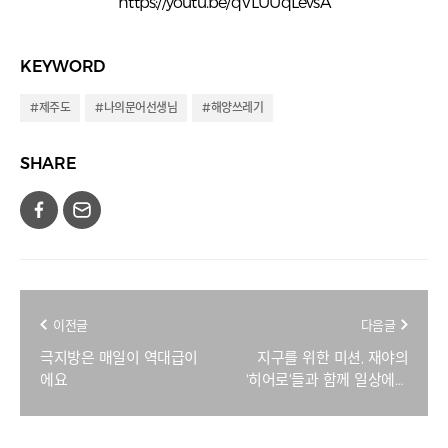
https://youtu.be/qVLUUqLevsA
KEYWORD
#제주도​
#나의문어선생님​
#해양쓰레기
SHARE
이전글
다음글
극지방은 매일이 역대급이
지구를 위한 미션, 재야의
에요
'히어로'들과 함께 일상에서
팁찾기!