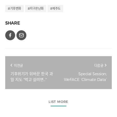
#기후변화
#지구온난화
#제주도
SHARE
이전글
다음글
기후위기가 뒤바꾼 한국 과
Special Session;
일 지도 "먹고 살려면..."
WeFACE ‘Climate Data’
LIST MORE