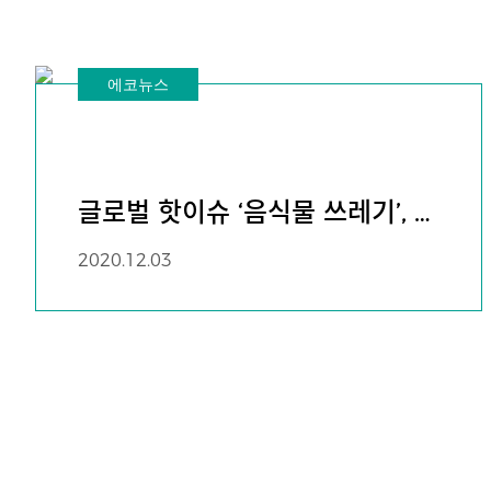
에코뉴스
글로벌 핫이슈 ‘음식물 쓰레기’, 일
상에서 줄이는 법
2020.12.03