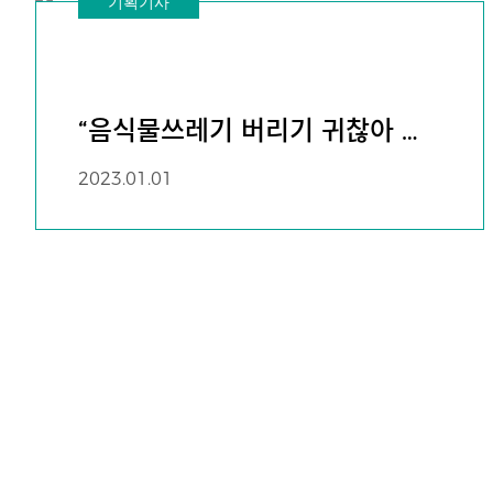
기획기사
“음식물쓰레기 버리기 귀찮아 샀
는데” 80만원짜리 ‘장식품’ 처리
2023.01.01
마저 골치 [지구, 뭐래?]