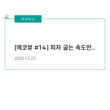
에코뉴스
[에코뷰 #14] 피자 굽는 속도만
큼 착한 의사결정도 빠릅니다
2020.12.25