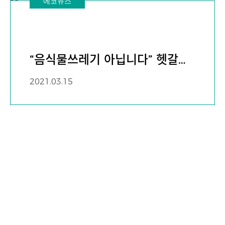
에코뉴스
“음식물쓰레기 아닙니다” 헷갈리
기 쉬운 음식들
2021.03.15