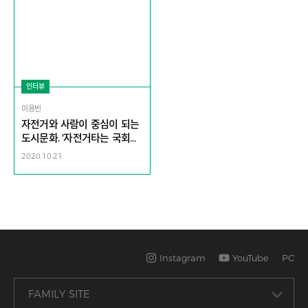
인터뷰
이용빈
자전거와 사람이 중심이 되는
도시문화. '자전거타는 국회의
원 모임' 으로 시작! | 국회의원
2020.10.21
이용빈
Instagram
YouTube
PC