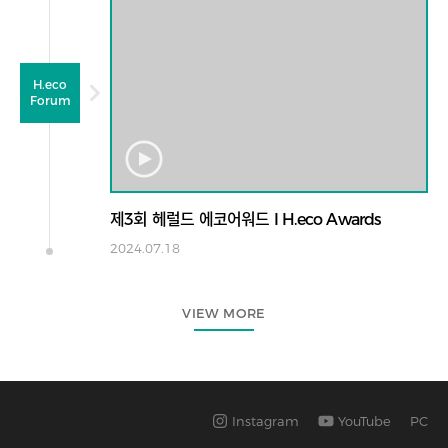
H.eco
Forum
제3회 헤럴드 에코어워드 I H.eco Awards
2024.07.18
VIEW MORE
Instagram
YouTube
PC