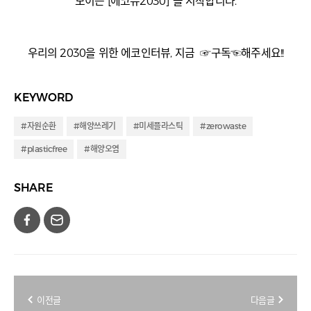
모이는 [에코뷰2030] 을 시작합니다.
우리의 2030을 위한 에코인터뷰, 지금 ☞구독☜해주세요!!
KEYWORD
#자원순환
#해양쓰레기
#미세플라스틱
#zerowaste
#plasticfree
#해양오염
SHARE
이전글
다음글